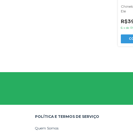
Chinelo
Ele
R$39
6
x
de
R
C
POLÍTICA E TERMOS DE SERVIÇO
Quem Somos