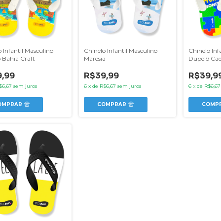
 Infantil Masculino
Chinelo Infantil Masculino
Chinelo Inf
 Bahia Craft
Maresia
Dupelô Ca
Mundo Bon
,99
R$39,99
R$39,9
$6,67
sem juros
6
x
de
R$6,67
sem juros
6
x
de
R$6,67
OMPRAR
COMPRAR
COMP