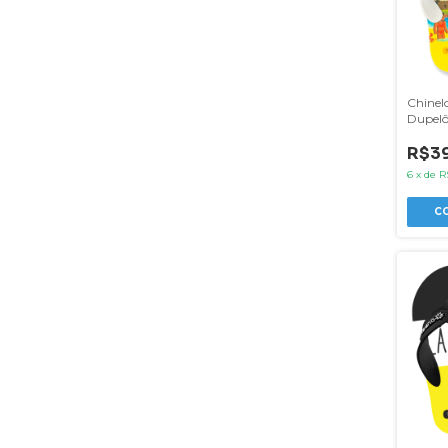
Chinelo
Dupelô
R$39
6
x
de
R
C