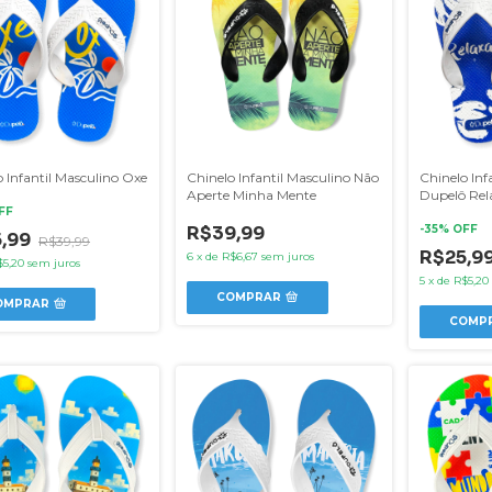
 Infantil Masculino Oxe
Chinelo Infantil Masculino Não
Chinelo Inf
Aperte Minha Mente
Dupelô Rel
FF
R$39,99
-
35
% OFF
5,99
R$39,99
R$25,9
6
x
de
R$6,67
sem juros
$5,20
sem juros
5
x
de
R$5,20
COMPRAR
OMPRAR
COMP