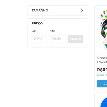
TAMANHO
PREÇO
De
Até
APLICAR
Chinelo
Retadi
R$39
6
x
de
R
C