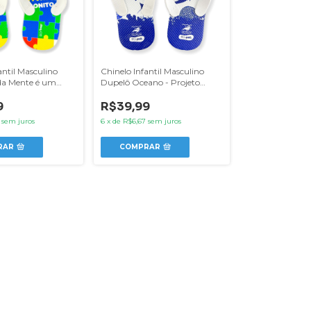
antil Masculino
Chinelo Infantil Masculino
da Mente é um
Dupelô Oceano - Projeto
ito
Baleia Jubarte
9
R$39,99
sem juros
6
x
de
R$6,67
sem juros
RAR
COMPRAR