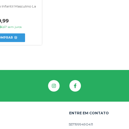
 Infantil Masculino La
,99
$6,67
sem juros
OMPRAR
ENTRE EM CONTATO
5571999490411