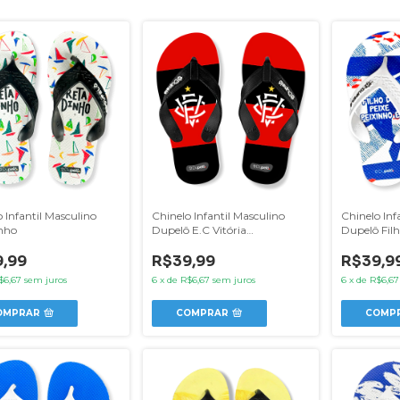
 Infantil Masculino
Chinelo Infantil Masculino
Chinelo Inf
nho
Dupelô E.C Vitória
Dupelô Filh
Monograma Rubro Negra
é
,99
R$39,99
R$39,9
$6,67
sem juros
6
x
de
R$6,67
sem juros
6
x
de
R$6,67
OMPRAR
COMPRAR
COMP