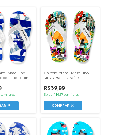
antil Masculino
Chinelo Infantil Masculino
o de Peixe Peixinho
MRCY Bahia Grafite
9
R$39,99
sem juros
6
x
de
R$6,67
sem juros
RAR
COMPRAR