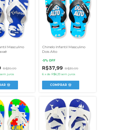
antil Masculino
Chinelo Infantil Masculino
axaê
Dois Alto
-
5
% OFF
9
R$37,99
R$39,99
R$39,99
sem juros
6
x
de
R$6,33
sem juros
RAR
COMPRAR