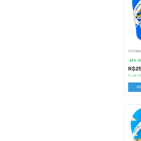
Chinelo
-
35
% O
R$2
5
x
de
R
C