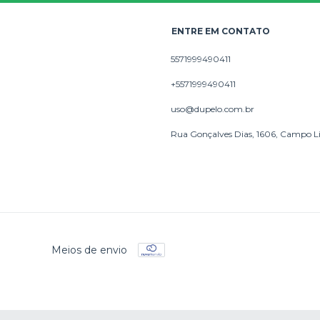
ENTRE EM CONTATO
5571999490411
+5571999490411
uso@dupelo.com.br
Rua Gonçalves Dias, 1606, Campo L
Meios de envio