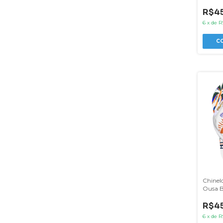
Dulce
R$45
6
x
de
R
C
Chinel
Ousa Br
Bahia
R$45
6
x
de
R