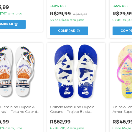
,99
-
40
% OFF
-
45
% OFF
R$29,99
R$29,9
$7,67
sem juros
R$49,99
5
x
de
R$6,00
sem juros
5
x
de
R$6,00
OMPRAR
COMPRAR
COMP
Chinelo Masculino Dupelô
Chinelo Fe
o Feminino Dupelô &
Oceano - Projeto Baleia
Amor Super
asil - Feita no Calor da
Jubarte
Irmã Dulce
R$52,99
R$45,9
,99
6
x
de
R$8,83
sem juros
6
x
de
R$7,67
$7,67
sem juros