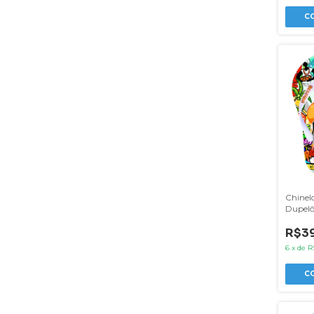
C
Chinelo
Dupelô
R$39
6
x
de
R
C