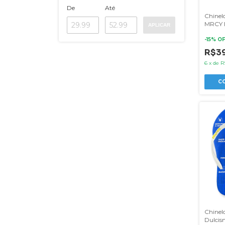
De
Até
Chinel
MRCY B
APLICAR
-
15
% O
R$3
6
x
de
R
C
Chinel
Dulcis