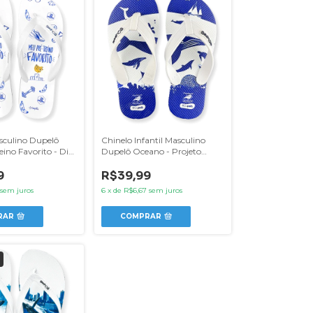
sculino Dupelô
Chinelo Infantil Masculino
ino Favorito - Disk
Dupelô Oceano - Projeto
Baleia Jubarte
9
R$39,99
sem juros
6
x
de
R$6,67
sem juros
RAR
COMPRAR