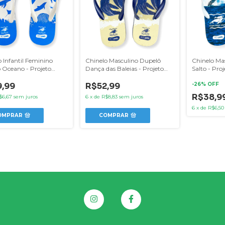
 Infantil Feminino
Chinelo Masculino Dupelô
Chinelo Ma
 Oceano - Projeto
Dança das Baleias - Projeto
Salto - Pro
 Jubarte
Baleia Jubarte
,99
R$52,99
-
26
% OFF
R$38,9
$6,67
sem juros
6
x
de
R$8,83
sem juros
6
x
de
R$6,50
OMPRAR
COMPRAR