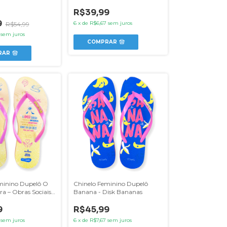
R$39,99
9
6
x
de
R$6,67
sem juros
R$54,99
sem juros
COMPRAR
RAR
minino Dupelô O
Chinelo Feminino Dupelô
a – Obras Sociais
Banana - Disk Bananas
9
R$45,99
sem juros
6
x
de
R$7,67
sem juros