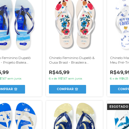
o Feminino Dupelô
Chinelo Feminino Dupelô &
Chinelo Ma
- Projeto Baleia
Ousa Brasil - Brasileira
Meu Pré-Tre
e
Demais pra ser Minimalista
Bananas
,99
R$45,99
R$49,9
$7,67
sem juros
6
x
de
R$7,67
sem juros
6
x
de
R$8,33
OMPRAR
COMPRAR
COMP
ESGOTADO