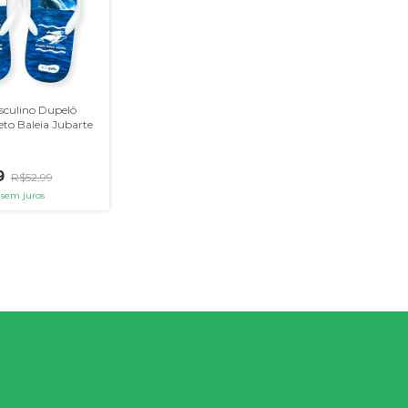
sculino Dupelô
jeto Baleia Jubarte
9
R$52,99
sem juros