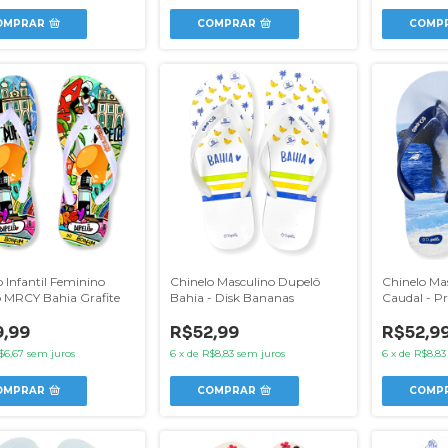
COMPRAR
COMP
OMPRAR
 Infantil Feminino
Chinelo Masculino Dupelô
Chinelo Ma
 MRCY Bahia Grafite
Bahia - Disk Bananas
Caudal - Pr
Jubarte
,99
R$52,99
R$52,9
$6,67
sem juros
6
x
de
R$8,83
sem juros
6
x
de
R$8,83
OMPRAR
COMPRAR
COMP