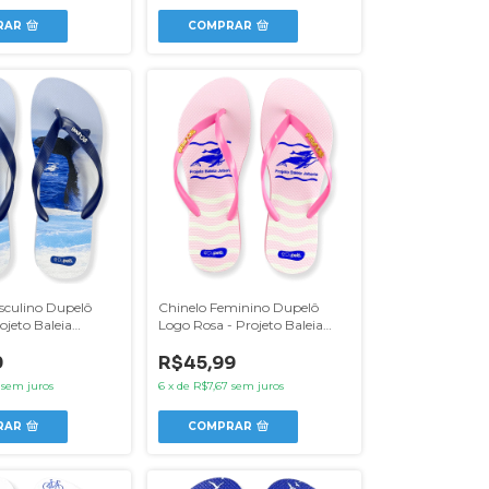
RAR
COMPRAR
sculino Dupelô
Chinelo Feminino Dupelô
ojeto Baleia
Logo Rosa - Projeto Baleia
Jubarte
9
R$45,99
sem juros
6
x
de
R$7,67
sem juros
RAR
COMPRAR