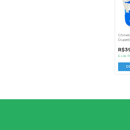
Chinelo
Dupelô
Baleia
R$39
6
x
de
R
C