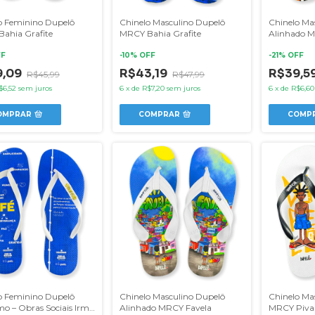
o Feminino Dupelô
Chinelo Masculino Dupelô
Chinelo Ma
ahia Grafite
MRCY Bahia Grafite
Alinhado 
FF
-
10
% OFF
-
21
% OFF
9,09
R$43,19
R$39,5
R$45,99
R$47,99
$6,52
sem juros
6
x
de
R$7,20
sem juros
6
x
de
R$6,60
OMPRAR
COMPRAR
COMP
o Feminino Dupelô
Chinelo Masculino Dupelô
Chinelo Ma
mo – Obras Sociais Irmã
Alinhado MRCY Favela
MRCY Piva