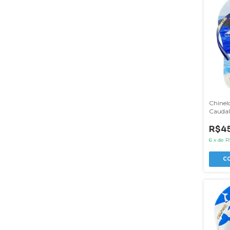
Chinel
Caudal 
Jubart
R$45
6
x
de
R
C