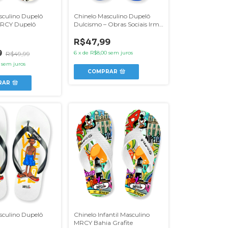
sculino Dupelô
Chinelo Masculino Dupelô
MRCY Dupelô
Dulcismo – Obras Sociais Irmã
Dulce
R$47,99
9
6
x
de
R$8,00
sem juros
R$49,99
sem juros
COMPRAR
RAR
sculino Dupelô
Chinelo Infantil Masculino
MRCY Bahia Grafite