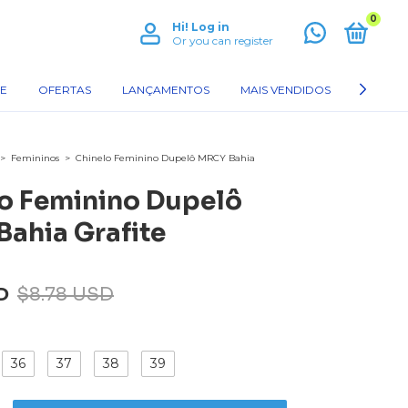
0
Hi!
Log in
Or you can register
CE
OFERTAS
LANÇAMENTOS
MAIS VENDIDOS
COMO 
>
Femininos
>
Chinelo Feminino Dupelô MRCY Bahia
o Feminino Dupelô
ahia Grafite
D
$8.78 USD
36
37
38
39