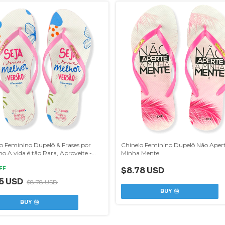
o Feminino Dupelô & Frases por
Chinelo Feminino Dupelô Não Apert
o A vida é tão Rara, Aproveite -
Minha Mente
)
FF
$8.78 USD
25 USD
$8.78 USD
BUY
BUY