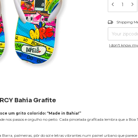
Shipping for zip
Shipping M
I don't know my
RCY Bahia Grafite
sce um grito colorido: “Made in Bahia!”
ade nos passos e orgulho no peito. Cada pincelada grafitada lembra que a Boa 
 Barra, palmeiras, pôr do sol e letras vibrantes num painel urbano que parece 