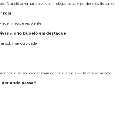
o Dupelô arremata o visual — elegante sem perder o estilo street.
 rolê:
leve, macio e resistente
vivas
e
logo Dupelô em destaque
rar sol, mar ou cidade
or ou quer só colocar mais cor no dia a dia — da orla ao asfalto.
a por onde passar!