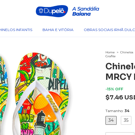
HINELOS INFANTIS
BAHIA E VITÓRIA
OBRAS SOCIAIS IRMÃ DUL
Home
>
Chinelos
Grafite
Chinel
MRCY B
-
15
% OFF
$7.46 US
Tamanho:
34
34
35