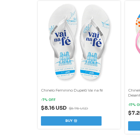
Chinelo Feminino Dupelô Vai na fé
Chinel
Desenh
-
7
% OFF
(cópia
-
17
% O
$8.16 USD
$8.78 USD
$7.
BUY