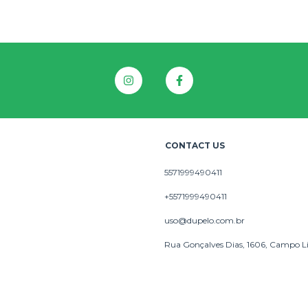
CONTACT US
5571999490411
+5571999490411
uso@dupelo.com.br
Rua Gonçalves Dias, 1606, Campo L