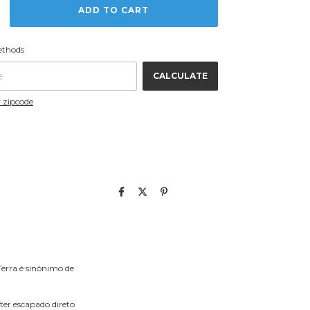
CHANGE
code:
ethods
ZIPCODE
CALCULATE
 zipcode
Terra é sinônimo de
ter escapado direto