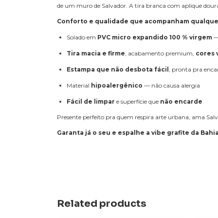
de um muro de Salvador. A tira branca com aplique dourad
Conforto e qualidade que acompanham qualquer
Solado em
PVC micro expandido 100 % virgem
— 
Tira macia e firme
, acabamento premium,
cores 
Estampa que não desbota fácil
, pronta pra enca
Material
hipoalergênico
— não causa alergia
Fácil de limpar
e superfície que
não encarde
Presente perfeito pra quem respira arte urbana, ama Salvad
Garanta já o seu e espalhe a vibe grafite da Bahi
Related products